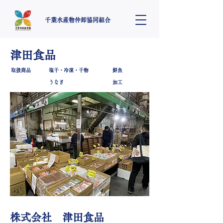
​千葉水産物仲卸協同組合
津田食品
取扱商品
​塩干・冷凍・干物
鮮魚
うなぎ
加工
​株式会社 津田食品