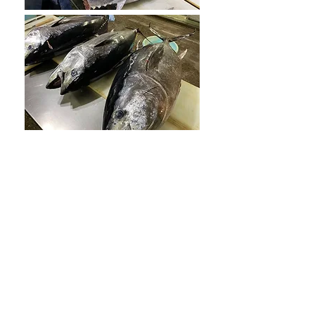
​株式会社 丸六水産
​代表 渡辺博光
043-248-3597
事業者の方向けホームへ戻る
一般・個人の方向けホームへ戻る
千葉水産物仲卸協同組合