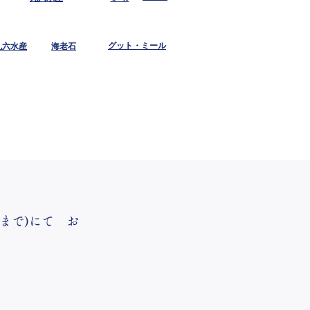
グット・ミール
丸六水産
海老石
頃まで)にて
お