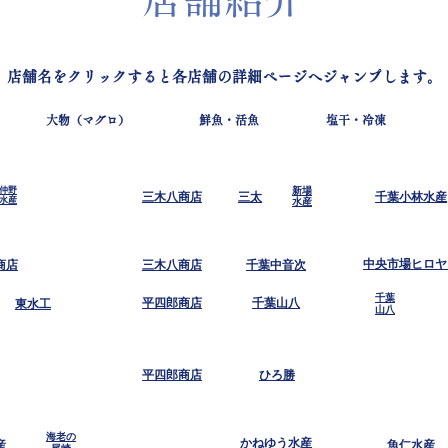
店舗名をクリックすると各店舗の詳細ページへジャンプします。
大物（マグロ）
鮮魚・活魚
塩干・冷凍
仲野
新場
三木八商店
三太
千葉小林水産
​水産
​水産
中央市場ヒロヤ
商店
三木八商店
千葉中音次
千葉
平四郎商店
千葉山八
東水工
山八
平四郎商店
ひろ勝
海老の
かねゆう水産
産
​魚仁水産
尾崎