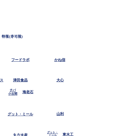
特種(寿司種)
フードラボ
かね信
ス
津田食品
大心
チバ
海老石
​小古間
山利
グット・ミール
グット・
東水工
丸六水産
ミール