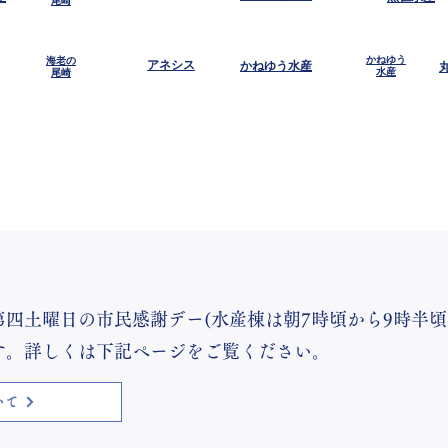
かねゆう
海老の
​アネシス
かねゆう水産
水産
尾崎
第四土曜日の市民感謝デー(水産棟は朝7時頃から9時半
す。詳しくは下記ページをご覧ください。
いて