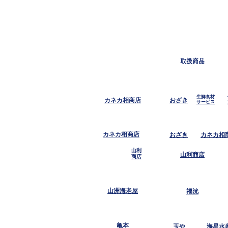
取扱商品
生鮮食材
カネカ相商店
おざき
サービス
カネカ相商店
おざき
カネカ相
山利
山利商店
商店
山洲海老屋
福洸
亀本
玉や
海星水